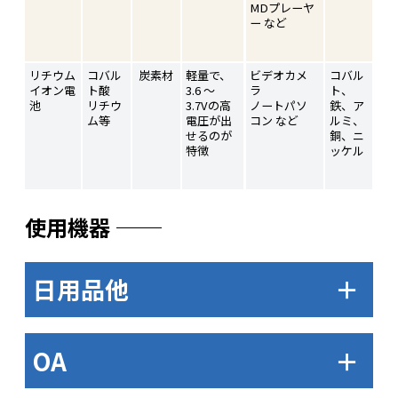
MDプレーヤ
ー など
リチウム
コバル
炭素材
軽量で、
ビデオカメ
コバル
イオン電
ト酸
3.6 〜
ラ
ト、
池
リチウ
3.7Vの高
ノートパソ
鉄、ア
ム等
電圧が出
コン など
ルミ、
せるのが
銅、ニ
特徴
ッケル
使用機器
日用品他
＋
OA
＋