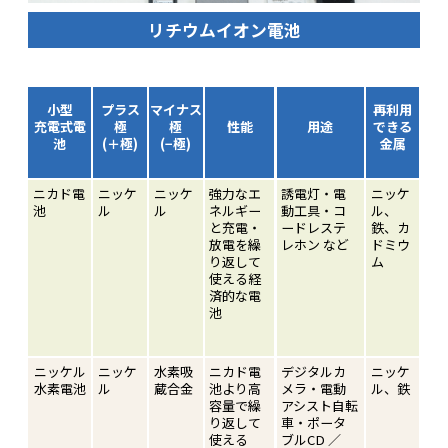
リチウムイオン電池
小型
プラス
マイナス
再利用
充電式電
極
極
性能
用途
できる
池
(＋極)
(−極)
金属
ニカド電
ニッケ
ニッケ
強力なエ
誘電灯・電
ニッケ
池
ル
ル
ネルギー
動工具・コ
ル、
と充電・
ードレステ
鉄、カ
放電を繰
レホン など
ドミウ
り返して
ム
使える経
済的な電
池
ニッケル
ニッケ
水素吸
ニカド電
デジタルカ
ニッケ
水素電池
ル
蔵合金
池より高
メラ・電動
ル、鉄
容量で繰
アシスト自転
り返して
車・ポータ
使える
ブルCD ／