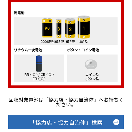
乾電池
0006P形
単3型
単2型
単1型
リチウム一次電池
ボタン・コイン電池
BR-◯◯ / CR-◯◯
コイン型
ER-◯◯
ボタン型
回収対象電池は「協力店・協力自治体」へお持ちく
ださい。
「協力店・協力自治体」検索